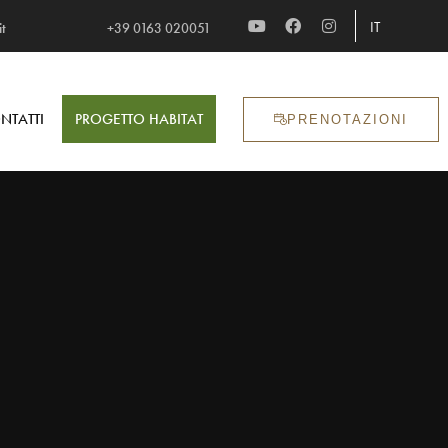
IT
t
+39 0163 020051​
NTATTI
PROGETTO HABITAT
PRENOTAZIONI