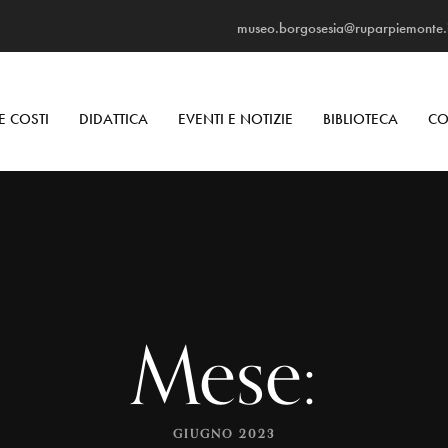
museo.borgosesia@ruparpiemonte.i
E COSTI
DIDATTICA
EVENTI E NOTIZIE
BIBLIOTECA
CO
Mese:
GIUGNO 2023