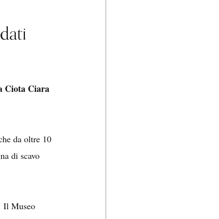
dati
a Ciota Ciara
 che da oltre 10
gna di scavo
. Il Museo