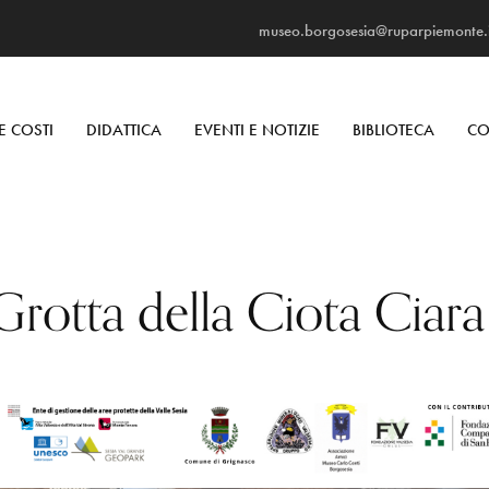
museo.borgosesia@ruparpiemonte.i
E COSTI
DIDATTICA
EVENTI E NOTIZIE
BIBLIOTECA
CO
rotta della Ciota Ciara