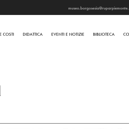
museo.borgosesia@ruparpiemonte.i
E COSTI
DIDATTICA
EVENTI E NOTIZIE
BIBLIOTECA
CO
l