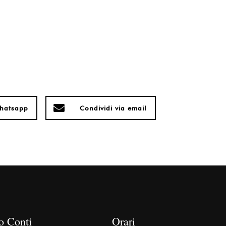
whatsapp
Condividi via email
o Conti
Orari