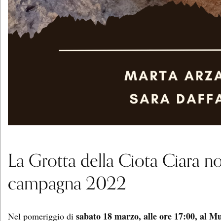
La Grotta della Ciota Ciara no
campagna 2022
sabato 18 marzo, alle ore 17:00, al M
Nel pomeriggio di