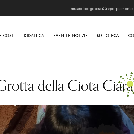
museo.borgosesia@ruparpiemonte.i
E COSTI
DIDATTICA
EVENTI E NOTIZIE
BIBLIOTECA
CO
rotta della Ciota Ciara