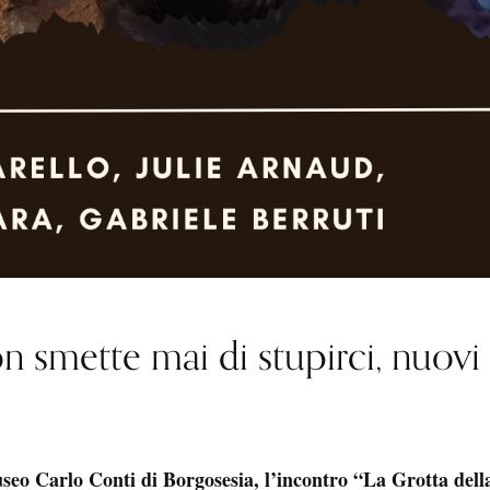
n smette mai di stupirci, nuovi 
useo Carlo Conti di Borgosesia, l’incontro “La Grotta del