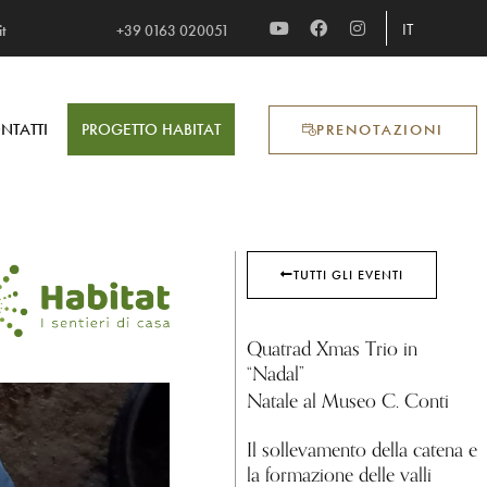
IT
t
+39 0163 020051​
NTATTI
PROGETTO HABITAT
PRENOTAZIONI
TUTTI GLI EVENTI
Quatrad Xmas Trio in
“Nadal”
Natale al Museo C. Conti
Il sollevamento della catena e
la formazione delle valli